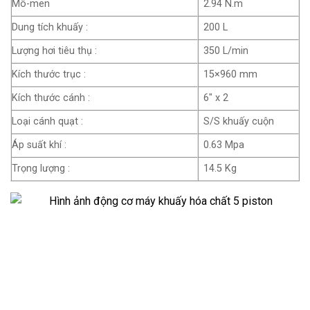
Mô-men
2.94 N.m
Dung tích khuấy :
200 L
Lượng hơi tiêu thụ :
350 L/min
Kích thước trục :
15×960 mm
Kích thước cánh :
6″ x 2
Loại cánh quạt :
S/S khuấy cuộn
Áp suất khí :
0.63 Mpa
Trọng lượng :
14.5 Kg